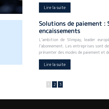
Lire la suite
Solutions de paiement : S
encaissements
L’ambition de Slimpay, leader europ
l’abonnement. Les entreprises sont de
présenter des modes de paiement et d
Lire la suite
1
2
3